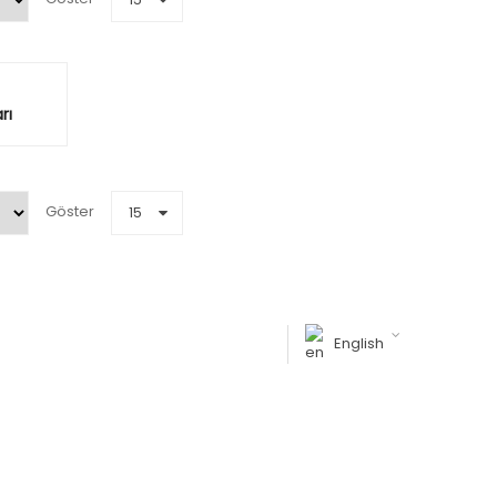
rı
Göster
15
English