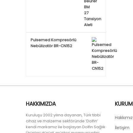
Pulsemed Kompresörlü
Nebülizatör BR-CN152
HAKKIMIZDA
KURUM
Kuruluşu 2002 yılına dayanan, Türk tıbbi
Hakkımı
cihaz ve malzeme sektöründe ‘Dolfin’
kendi markamız ile başlayan Dolfin Sağlık
İletişim
Ürünleri dürüst, müşteri memnuniyetini