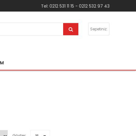
Tel: 0212 531 11 15 - 0212 532 97 43
Sepetiniz:
IM
Göster
15