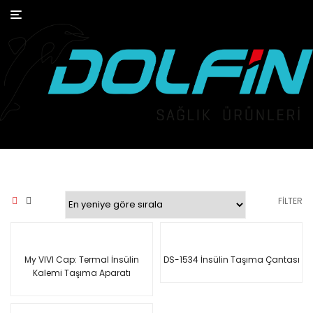
Toggle
navigation
FILTER
My VIVI Cap: Termal İnsülin
DS-1534 İnsülin Taşıma Çantası
Kalemi Taşıma Aparatı