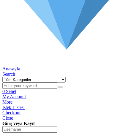
Anasayfa
Search
0
Sepet
My Account
More
İstek Listesi
Checkout
Close
Giriş veya Kayıt