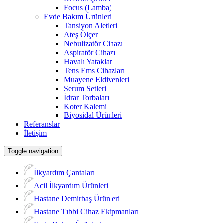
Focus (Lamba)
Evde Bakım Ürünleri
Tansiyon Aletleri
Ateş Ölçer
Nebulizatör Cihazı
Aspiratör Cihazı
Havalı Yataklar
Tens Ems Cihazları
Muayene Eldivenleri
Serum Setleri
İdrar Torbaları
Koter Kalemi
Biyosidal Ürünleri
Referanslar
İletişim
Toggle navigation
İlkyardım Çantaları
Acil İlkyardım Ürünleri
Hastane Demirbaş Ürünleri
Hastane Tıbbi Cihaz Ekipmanları