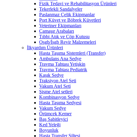
Fizik Tedavi ve Rehabilitasyon Ürünleri
Tekerlekli Sandalyeler
Paslanmaz Çelik Ekipmanlar
Port Küvet ve Böbrek Küvetleri
Veteriner Ekipmanları
Çamaşır Arabaları
Tıbbi Atık ve Çöp Kutusu
Osgb/İsgb Revir Malzemeleri
İlkyardım Ürünleri
Hasta Taşıma Sistemleri (Transfer)
Ambulans Ana Sedye
Travma Tahtası Yetişkin
Travma Tahtası Pediatrik
Kaşık Sedye
Traksiyon Atel Seti
Vakum Atel Seti
Şişme Atel setleri
Kombinasyon Sedye
Hasta Taşıma Sedyesi
Vakum Sedye
Örümcek Kemer
Baş Sabitleyici
Ked Yeleği
Boyunluk
Hasta Transfer Şiltesi