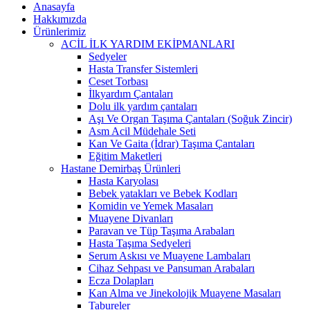
Anasayfa
Hakkımızda
Ürünlerimiz
ACİL İLK YARDIM EKİPMANLARI
Sedyeler
Hasta Transfer Sistemleri
Ceset Torbası
İlkyardım Çantaları
Dolu ilk yardım çantaları
Aşı Ve Organ Taşıma Çantaları (Soğuk Zincir)
Asm Acil Müdehale Seti
Kan Ve Gaita (İdrar) Taşıma Çantaları
Eğitim Maketleri
Hastane Demirbaş Ürünleri
Hasta Karyolası
Bebek yatakları ve Bebek Kodları
Komidin ve Yemek Masaları
Muayene Divanları
Paravan ve Tüp Taşıma Arabaları
Hasta Taşıma Sedyeleri
Serum Askısı ve Muayene Lambaları
Cihaz Sehpası ve Pansuman Arabaları
Ecza Dolapları
Kan Alma ve Jinekolojik Muayene Masaları
Tabureler