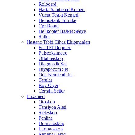
Rolboard
Hasta Sabitleme Kemeri
Vücut Tespit Kemeri
Hemostatik Turnike
Cpr Board
Helikopter Basket Sedye
Splint
Hastane Tıbbi Cihaz Ekipmanları
Fetal El Doppleri
Pulseoksimetre
Oftalmaskop
Diagnostik Set
Diyapozom Set
Oda Nemlendirici
Tartılar
Boy Ölçer
Cerrahi Setler
Luxamed
Otoskop
Tansiyon Aleti
Steteskop
Penline
Dermatoskop
Laringoskop
Refleks Çekici