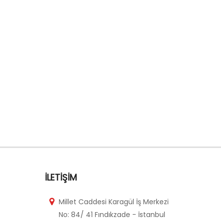
Üç Moto
İLETIŞIM
Millet Caddesi Karagül İş Merkezi
No: 84/ 41 Fındıkzade - İstanbul