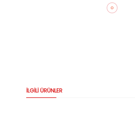
ILGILI ÜRÜNLER
ryolası-
DS-2