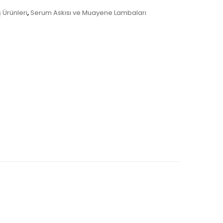
Ürünleri
,
Serum Askısı ve Muayene Lambaları
UĞU
DS-220/B KAN ALMA KOLTUĞU -
ELEKTİRİKLİ