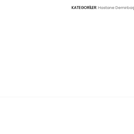
KATEGORILER:
Hastane Demirbaş 
12 SEDYE KÜÇÜK TEKERLEKLİ
DS-217 KAN ALMA KOLT