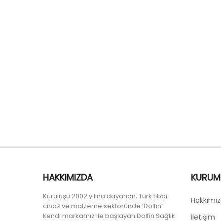
DS-284-Bebek Kotu Dolaplı
HAKKIMIZDA
KURUM
Kuruluşu 2002 yılına dayanan, Türk tıbbi
Hakkımı
cihaz ve malzeme sektöründe ‘Dolfin’
kendi markamız ile başlayan Dolfin Sağlık
İletişim