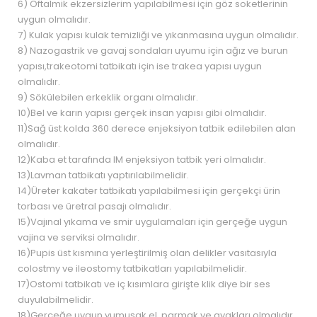
6) Oftalmik ekzersizlerim yapılabilmesi için göz soketlerinin
uygun olmalıdır.
7) Kulak yapısı kulak temizliği ve yıkanmasına uygun olmalıdır.
8) Nazogastrik ve gavaj sondaları uyumu için ağız ve burun
yapısı,trakeotomi tatbikatı için ise trakea yapısı uygun
olmalıdır.
9) Sökülebilen erkeklik organı olmalıdır.
10)Bel ve karın yapısı gerçek insan yapısı gibi olmalıdır.
11)Sağ üst kolda 360 derece enjeksiyon tatbik edilebilen alan
olmalıdır.
12)Kaba et tarafında IM enjeksiyon tatbik yeri olmalıdır.
13)Lavman tatbikatı yaptırılabilmelidir.
14)Üreter kakater tatbikatı yapılabilmesi için gerçekçi ürin
torbası ve üretral pasajı olmalıdır.
15)Vajınal yıkama ve smir uygulamaları için gerçeğe uygun
vajina ve serviksi olmalıdır.
16)Pupis üst kısmına yerleştirilmiş olan delikler vasıtasıyla
colostmy ve ileostomy tatbikatları yapılabilmelidir.
17)Ostomi tatbikatı ve iç kısımlara girişte klik diye bir ses
duyulabilmelidir.
18)Gerçeğe uygun yumuşak el, parmak ve ayakları olmalıdır.