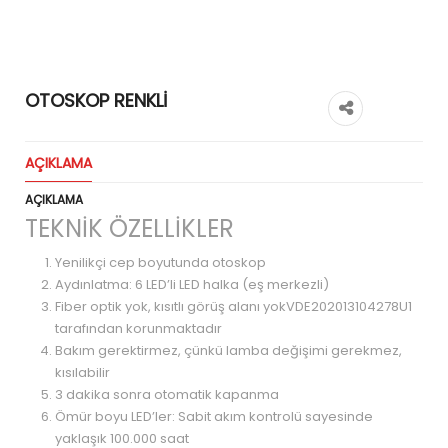
OTOSKOP RENKLİ
AÇIKLAMA
AÇIKLAMA
TEKNİK ÖZELLİKLER
Yenilikçi cep boyutunda otoskop
Aydınlatma: 6 LED’li LED halka (eş merkezli)
Fiber optik yok, kısıtlı görüş alanı yokVDE202013104278U1
tarafından korunmaktadır
Bakım gerektirmez, çünkü lamba değişimi gerekmez,
kısılabilir
3 dakika sonra otomatik kapanma
Ömür boyu LED’ler: Sabit akım kontrolü sayesinde
yaklaşık 100.000 saat