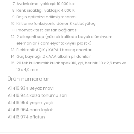
Aydınlatma: yaklaşık 10.000 lux
Renk sıcaklığı: yaklaşık 4.000 K
Başın optimize edilmiş tasarımı
Kilitleme fonksiyonlu döner 3 kat büyüteç
Pnömatik test için fan bağlantısı
2 bileşenli sap (yüksek kalitede boyalı alüminyum
elemanlar / cam elyaf takviyeli plastik)
Elektronik AÇIK / KAPALI basınç anahtarı
Güç kaynağı: 2 x AAA alkalin pil dahildir
20 tek kullanımlık kulak spekülü, gri, her biri 10 x 2,5 mm ve
10 x 4,0 mm
Ürün numaraları
A1.416.934
Beyaz mavi
A1.416.944
kolza tohumu sarı
A1.416.954
yeşim yeşili
A1.416.964
narin leylak
A1.416.974
eflatun