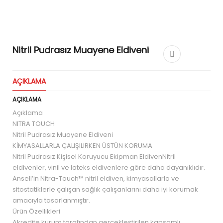
Nitril Pudrasız Muayene Eldiveni
AÇIKLAMA
AÇIKLAMA
Açıklama
NITRA TOUCH
Nitril Pudrasız Muayene Eldiveni
KİMYASALLARLA ÇALIŞILIRKEN ÜSTÜN KORUMA
Nitril Pudrasız Kişisel Koruyucu Ekipman EldivenNitril
eldivenler, vinil ve lateks eldivenlere göre daha dayanıklıdır.
Ansell’in Nitra-Touch™ nitril eldiven, kimyasallarla ve
sitostatiklerle çalışan sağlık çalışanlarını daha iyi korumak
amacıyla tasarlanmıştır.
Ürün Özellikleri
Akredite kurum tarafından gerçekleştirilen kapsamlı