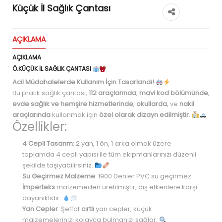
Küçük İl Sağlık Çantası
AÇIKLAMA
AÇIKLAMA
Ö.KÜÇÜK İL SAĞLIK ÇANTASI
Acil Müdahalelerde Kullanım İçin Tasarlandı!
Bu pratik sağlık çantası,
112 araçlarında
,
mavi kod bölümünde
,
evde sağlık ve hemşire hizmetlerinde
,
okullarda
, ve
nakil
araçlarında
kullanmak için
özel olarak dizayn edilmiştir
.
Özellikler:
4 Cepli Tasarım
: 2 yan, 1 ön, 1 arka olmak üzere
toplamda 4 cepli yapısı ile tüm ekipmanlarınızı düzenli
şekilde taşıyabilirsiniz.
Su Geçirmez Malzeme
: 1900 Denier PVC su geçirmez
İmperteks
malzemeden üretilmiştir, dış etkenlere karşı
dayanıklıdır.
Yan Cepler
: Şeffaf
cırtlı
yan cepler, küçük
malzemelerinizi kolayca bulmanızı sağlar.