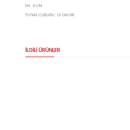
EN : 4 CM
TUTMA CUBUĞU : 13 CM DİR.
ILGILI ÜRÜNLER
-30%
Eğitim
Ked Yeleği
Ce
Z