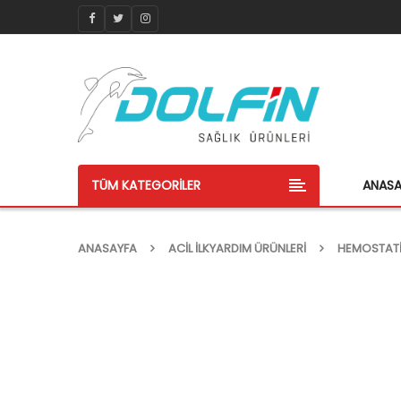
TÜM KATEGORILER
ANAS
ANASAYFA
ACIL İLKYARDIM ÜRÜNLERI
HEMOSTATI
-30%