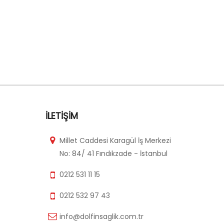
PP 00
İLETIŞIM
Millet Caddesi Karagül İş Merkezi
No: 84/ 41 Fındıkzade - İstanbul
0212 531 11 15
0212 532 97 43
info@dolfinsaglik.com.tr