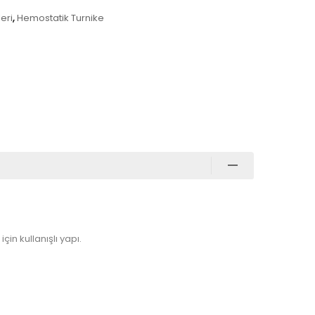
eri
,
Hemostatik Turnike
n kullanışlı yapı.