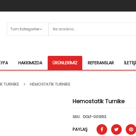
AYFA
HAKKIMIZDA
ÜRÜNLERIMIZ
REFERANSLAR
İLETIŞ
K TURNIKE
HEMOSTATIK TURNIKE
Hemostatik Turnike
SKU:
DOLF-001353
PAYLAŞ