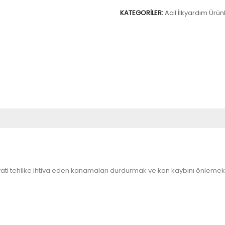
KATEGORILER:
Acil İlkyardım Ürünl
i tehlike ihtiva eden kanamaları durdurmak ve kan kaybını önlemek içi