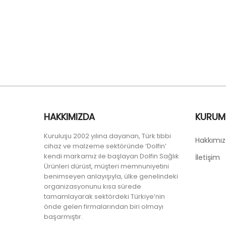
HAKKIMIZDA
KURUM
Kuruluşu 2002 yılına dayanan, Türk tıbbi
Hakkımı
cihaz ve malzeme sektöründe ‘Dolfin’
kendi markamız ile başlayan Dolfin Sağlık
İletişim
Ürünleri dürüst, müşteri memnuniyetini
benimseyen anlayışıyla, ülke genelindeki
organizasyonunu kısa sürede
tamamlayarak sektördeki Türkiye’nin
önde gelen firmalarından biri olmayı
başarmıştır.