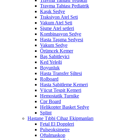
Travma Tahtası Yetişkin
Travma Tahtası Pediatrik
Kaşık Sedye
Traksiyon Atel Seti
Vakum Atel Seti
Şişme Atel setleri
Kombinasyon Sedye
Hasta Taşıma Sedyesi
Vakum Sedye
Örümcek Kemer
Baş Sabitleyici
Ked Yeleği
Boyunluk
Hasta Transfer Şiltesi
Rolboard
Hasta Sabitleme Kemeri
Vücut Tespit Kemeri
Hemostatik Turnike
Cpr Board
Helikopter Basket Sedye
Splint
Hastane Tıbbi Cihaz Ekipmanları
Fetal El Doppleri
Pulseoksimetre
Oftalmaskop