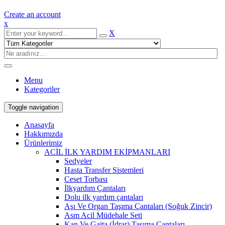
Create an account
x
X
Menu
Kategoriler
Toggle navigation
Anasayfa
Hakkımızda
Ürünlerimiz
ACİL İLK YARDIM EKİPMANLARI
Sedyeler
Hasta Transfer Sistemleri
Ceset Torbası
İlkyardım Çantaları
Dolu ilk yardım çantaları
Aşı Ve Organ Taşıma Çantaları (Soğuk Zincir)
Asm Acil Müdehale Seti
Kan Ve Gaita (İdrar) Taşıma Çantaları