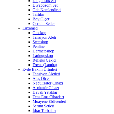
Diagnostik Set
Diyapozom Set
Oda Nemlendirici
Tartılar
Boy Ölçer
Cerrahi Setler
Luxamed
Otoskop
Tansiyon Aleti
Steteskop
Penline
Dermatoskop
Laringoskop
Refleks Çekici
Focus (Lamba)
Evde Bakım Ürünleri
Tansiyon Aletleri
Ateş Ölçer
Nebulizatör Cihazı
Aspiratör Cihazı
Havalı Yataklar
Tens Ems Cihazları
Muayene Eldivenleri
Serum Setleri
İdrar Torbaları