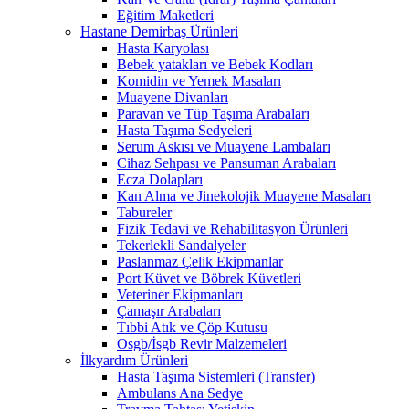
Eğitim Maketleri
Hastane Demirbaş Ürünleri
Hasta Karyolası
Bebek yatakları ve Bebek Kodları
Komidin ve Yemek Masaları
Muayene Divanları
Paravan ve Tüp Taşıma Arabaları
Hasta Taşıma Sedyeleri
Serum Askısı ve Muayene Lambaları
Cihaz Sehpası ve Pansuman Arabaları
Ecza Dolapları
Kan Alma ve Jinekolojik Muayene Masaları
Tabureler
Fizik Tedavi ve Rehabilitasyon Ürünleri
Tekerlekli Sandalyeler
Paslanmaz Çelik Ekipmanlar
Port Küvet ve Böbrek Küvetleri
Veteriner Ekipmanları
Çamaşır Arabaları
Tıbbi Atık ve Çöp Kutusu
Osgb/İsgb Revir Malzemeleri
İlkyardım Ürünleri
Hasta Taşıma Sistemleri (Transfer)
Ambulans Ana Sedye