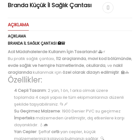
Branda Küçük İl Sağlık Çantası
AÇIKLAMA
AÇIKLAMA
BRANDA İL SAĞLIK ÇANTASI 🏥🎒
Acil Müdahalelerde Kullanım İçin Tasarlandı!
🚑⚡
Bu pratik sağlık çantası,
112 araçlarında
,
mavi kod bölümünde
,
evde sağlık ve hemşire hizmetlerinde
,
okullarda
, ve
nakil
araçlarında
kullanmak için
özel olarak dizayn edilmiştir
. 🏫🚓
Özellikler:
4 Cepli Tasarım
: 2 yan, 1 ön, 1 arka olmak üzere
toplamda 4 cepli yapısı ile tüm ekipmanlarınızı düzenli
şekilde taşıyabilirsiniz. 📂🩹
Su Geçirmez Malzeme
: 1900 Denier PVC su geçirmez
İmperteks
malzemeden üretilmiştir, dış etkenlere karşı
dayanıklıdır. 💧🌧️
Yan Cepler
: Şeffaf
cırtlı
yan cepler, küçük
malzemelerinizi kolayca bulmanızı sağlar. 🔍