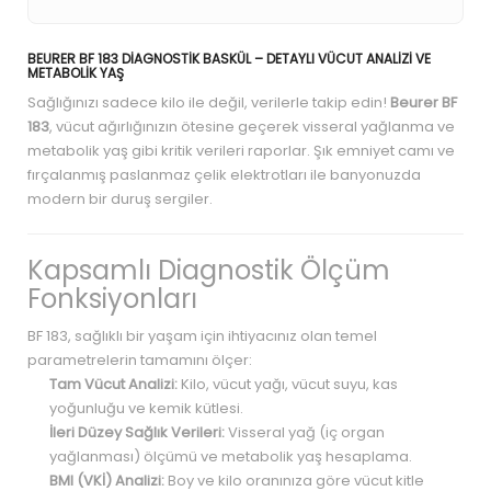
BEURER BF 183 DIAGNOSTIK BASKÜL – DETAYLI VÜCUT ANALIZI VE
METABOLIK YAŞ
Sağlığınızı sadece kilo ile değil, verilerle takip edin!
Beurer BF
183
, vücut ağırlığınızın ötesine geçerek visseral yağlanma ve
metabolik yaş gibi kritik verileri raporlar. Şık emniyet camı ve
fırçalanmış paslanmaz çelik elektrotları ile banyonuzda
modern bir duruş sergiler.
Kapsamlı Diagnostik Ölçüm
Fonksiyonları
BF 183, sağlıklı bir yaşam için ihtiyacınız olan temel
parametrelerin tamamını ölçer:
Tam Vücut Analizi:
Kilo, vücut yağı, vücut suyu, kas
yoğunluğu ve kemik kütlesi.
İleri Düzey Sağlık Verileri:
Visseral yağ (iç organ
yağlanması) ölçümü ve metabolik yaş hesaplama.
BMI (VKİ) Analizi:
Boy ve kilo oranınıza göre vücut kitle