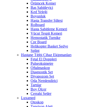
Örümcek Kemer
Baş Sabitleyici
Ked Yeleği
Boyunluk
Hasta Transfer Şiltesi
Rolboard
Hasta Sabitleme Kemeri
Vücut Tespit Kemeri
Hemostatik Turnike
Cpr Board
Helikopter Basket Sedye
Splint
Hastane Tıbbi Cihaz Ekipmanları
Fetal El Doppleri
Pulseoksimetre
Oftalmaskop
Diagnostik Set
Diyapozom Set
Oda Nemlendirici
Tartılar
Boy Ölçer
Cerrahi Setler
Luxamed
Otoskop
Tansiyon Aleti