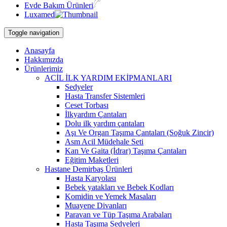
Evde Bakım Ürünleri
Luxamed
Toggle navigation
Anasayfa
Hakkımızda
Ürünlerimiz
ACİL İLK YARDIM EKİPMANLARI
Sedyeler
Hasta Transfer Sistemleri
Ceset Torbası
İlkyardım Çantaları
Dolu ilk yardım çantaları
Aşı Ve Organ Taşıma Çantaları (Soğuk Zincir)
Asm Acil Müdehale Seti
Kan Ve Gaita (İdrar) Taşıma Çantaları
Eğitim Maketleri
Hastane Demirbaş Ürünleri
Hasta Karyolası
Bebek yatakları ve Bebek Kodları
Komidin ve Yemek Masaları
Muayene Divanları
Paravan ve Tüp Taşıma Arabaları
Hasta Taşıma Sedyeleri