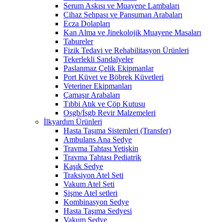
Serum Askısı ve Muayene Lambaları
Cihaz Sehpası ve Pansuman Arabaları
Ecza Dolapları
Kan Alma ve Jinekolojik Muayene Masaları
Tabureler
Fizik Tedavi ve Rehabilitasyon Ürünleri
Tekerlekli Sandalyeler
Paslanmaz Çelik Ekipmanlar
Port Küvet ve Böbrek Küvetleri
Veteriner Ekipmanları
Çamaşır Arabaları
Tıbbi Atık ve Çöp Kutusu
Osgb/İsgb Revir Malzemeleri
İlkyardım Ürünleri
Hasta Taşıma Sistemleri (Transfer)
Ambulans Ana Sedye
Travma Tahtası Yetişkin
Travma Tahtası Pediatrik
Kaşık Sedye
Traksiyon Atel Seti
Vakum Atel Seti
Şişme Atel setleri
Kombinasyon Sedye
Hasta Taşıma Sedyesi
Vakum Sedye