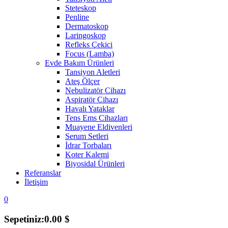
Steteskop
Penline
Dermatoskop
Laringoskop
Refleks Çekici
Focus (Lamba)
Evde Bakım Ürünleri
Tansiyon Aletleri
Ateş Ölçer
Nebulizatör Cihazı
Aspiratör Cihazı
Havalı Yataklar
Tens Ems Cihazları
Muayene Eldivenleri
Serum Setleri
İdrar Torbaları
Koter Kalemi
Biyosidal Ürünleri
Referanslar
İletişim
0
Sepetiniz:
0.00
$