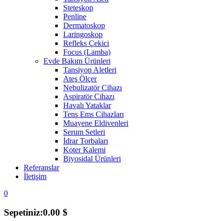
Steteskop
Penline
Dermatoskop
Laringoskop
Refleks Çekici
Focus (Lamba)
Evde Bakım Ürünleri
Tansiyon Aletleri
Ateş Ölçer
Nebulizatör Cihazı
Aspiratör Cihazı
Havalı Yataklar
Tens Ems Cihazları
Muayene Eldivenleri
Serum Setleri
İdrar Torbaları
Koter Kalemi
Biyosidal Ürünleri
Referanslar
İletişim
0
Sepetiniz:
0.00
$