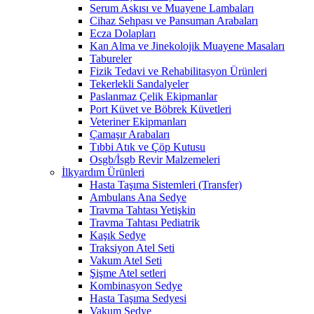
Serum Askısı ve Muayene Lambaları
Cihaz Sehpası ve Pansuman Arabaları
Ecza Dolapları
Kan Alma ve Jinekolojik Muayene Masaları
Tabureler
Fizik Tedavi ve Rehabilitasyon Ürünleri
Tekerlekli Sandalyeler
Paslanmaz Çelik Ekipmanlar
Port Küvet ve Böbrek Küvetleri
Veteriner Ekipmanları
Çamaşır Arabaları
Tıbbi Atık ve Çöp Kutusu
Osgb/İsgb Revir Malzemeleri
İlkyardım Ürünleri
Hasta Taşıma Sistemleri (Transfer)
Ambulans Ana Sedye
Travma Tahtası Yetişkin
Travma Tahtası Pediatrik
Kaşık Sedye
Traksiyon Atel Seti
Vakum Atel Seti
Şişme Atel setleri
Kombinasyon Sedye
Hasta Taşıma Sedyesi
Vakum Sedye