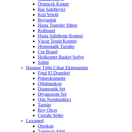
Örümcek Kemer
Baş Sabitleyici
Ked Yeleği
Boyunluk
Hasta Transfer Şiltesi
Rolboard
Hasta Sabitleme Kemeri
Vücut Tespit Kemeri
Hemostatik Turnike
Cpr Board
Helikopter Basket Sedye
Splint
Hastane Tıbbi Cihaz Ekipmanları
Fetal El Doppleri
Pulseoksimetre
Oftalmaskop
Diagnostik Set
Diyapozom Set
Oda Nemlendirici
Tartılar
Boy Ölçer
Cerrahi Setler
Luxamed
Otoskop
Tansiyon Aleti