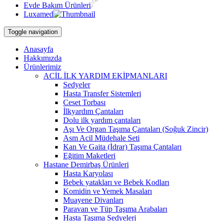
Evde Bakım Ürünleri
Luxamed
Toggle navigation
Anasayfa
Hakkımızda
Ürünlerimiz
ACİL İLK YARDIM EKİPMANLARI
Sedyeler
Hasta Transfer Sistemleri
Ceset Torbası
İlkyardım Çantaları
Dolu ilk yardım çantaları
Aşı Ve Organ Taşıma Çantaları (Soğuk Zincir)
Asm Acil Müdehale Seti
Kan Ve Gaita (İdrar) Taşıma Çantaları
Eğitim Maketleri
Hastane Demirbaş Ürünleri
Hasta Karyolası
Bebek yatakları ve Bebek Kodları
Komidin ve Yemek Masaları
Muayene Divanları
Paravan ve Tüp Taşıma Arabaları
Hasta Taşıma Sedyeleri