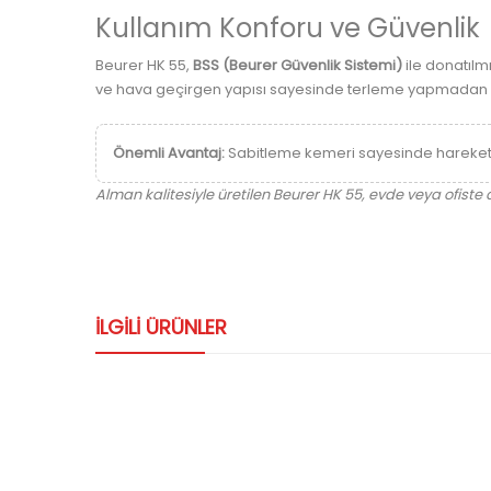
Kullanım Konforu ve Güvenlik
Beurer HK 55,
BSS (Beurer Güvenlik Sistemi)
ile donatılm
ve hava geçirgen yapısı sayesinde terleme yapmadan konf
Önemli Avantaj:
Sabitleme kemeri sayesinde hareket 
Alman kalitesiyle üretilen Beurer HK 55, evde veya ofiste 
ILGILI ÜRÜNLER
-30%
ntası
DS-1530 Acil Durum Afet Çantası
D