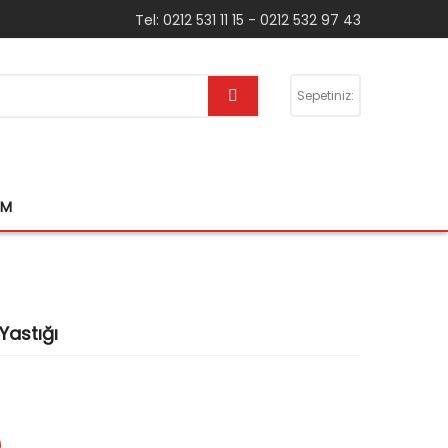
Tel: 0212 531 11 15 - 0212 532 97 43
Sepetiniz:
IM
Yastığı