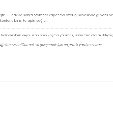
ıştır. 90 dakika sonra otomatik kapanma özelliği sayesinde güvenli bir k
orlu bir ısı terapisi sağlar.
halindeyken veya uzanırken kayma yapmaz, ısının tam olarak ihtiya
ağrılarınızı hafifletmek ve gevşemek için en pratik yardımcınızdır.
S-214 Transfer Sedyesi
DS-1531 Acil Durum Afet Ç