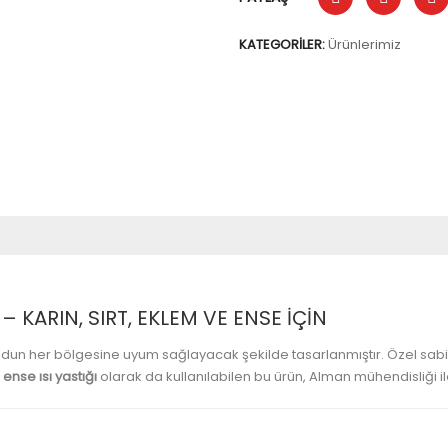
KATEGORILER:
Ürünlerimiz
 – KARIN, SIRT, EKLEM VE ENSE İÇIN
vücudun her bölgesine uyum sağlayacak şekilde tasarlanmıştır. Özel sab
r
ense ısı yastığı
olarak da kullanılabilen bu ürün, Alman mühendisliği il