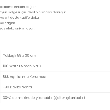
sabitleme imkanı sağlar.
n bölgesi için ideal bir ısıtıcıya dönüşür.
e cilt dostu kadife doku.
ma sağlar.
sas elektronik ısı ayarı.
Yaklaşık 59 x 30 cm
100 Watt (Alman Malı)
BSS Aşırı Isınma Koruması
~90 Dakika Sonra
30°C’de makinede yıkanabilir (Şalter çıkarılabilir)