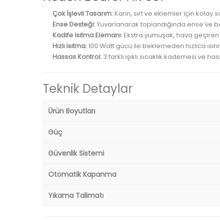
Çok İşlevli Tasarım:
Karın, sırt ve eklemler için kolay 
Ense Desteği:
Yuvarlanarak toplandığında ense ve boyu
Kadife Isıtma Elemanı:
Ekstra yumuşak, hava geçiren v
Hızlı Isıtma:
100 Watt gücü ile beklemeden hızlıca ısın
Hassas Kontrol:
3 farklı ışıklı sıcaklık kademesi ve has
Teknik Detaylar
Ürün Boyutları
Güç
Güvenlik Sistemi
Otomatik Kapanma
Yıkama Talimatı