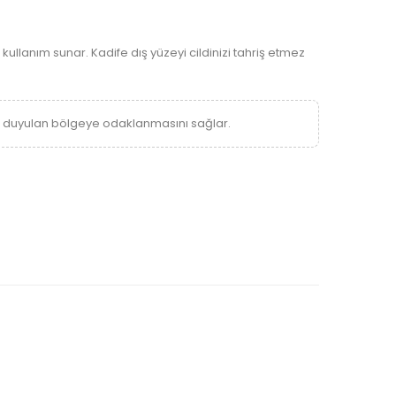
ullanım sunar. Kadife dış yüzeyi cildinizi tahriş etmez
ç duyulan bölgeye odaklanmasını sağlar.
-30%
antası
Aşı Taşıma Çantası 12 Lt
DS-1